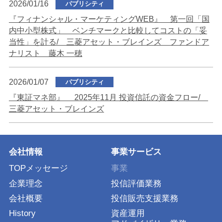
2026/01/16
パブリシティ
『フィナンシャル・マーケティングWEB』 第一回「国
内中小型株式」 ベンチマークと比較してコストの「妥
当性」を計る/ 三菱アセット・ブレインズ ファンドア
ナリスト 藤木 一穂
2026/01/07
パブリシティ
『東証マネ部』 2025年11月 投資信託の資金フロー/
三菱アセット・ブレインズ
会社情報
事業サービス
TOPメッセージ
事業
企業理念
投信評価業務
会社概要
投信販売支援業務
History
資産運用