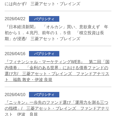
には向かず/ 三菱アセット・ブレインズ
2026/04/22
パブリシティ
『日本経済新聞』 「オルカン」買い、意欲衰えず 年
初から１．４兆円、前年の１．５倍 「積立投資は長
期」が浸透/ 三菱アセット・ブレインズ
2026/04/16
パブリシティ
『フィナンシャル・マーケティングWEB』 第二回「国
内債券」 「金利のある世界」における債券ファンドの
選び方/ 三菱アセット・ブレインズ ファンドアナリス
ト 福島 敦史・伊波 良規
2026/04/10
パブリシティ
『ニッキン』一歩先のファンド選び「運用力を測る三つ
の指標」/ 三菱アセット・ブレインズ ファンドアナリ
スト 伊波 良規