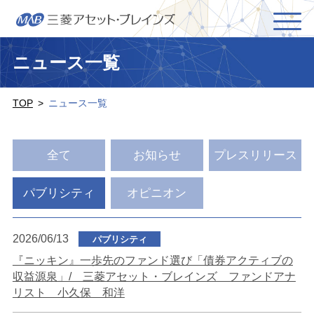
ニュース一覧
TOP
ニュース一覧
全て
お知らせ
プレスリリース
パブリシティ
オピニオン
2026/06/13
パブリシティ
『ニッキン』一歩先のファンド選び「債券アクティブの
収益源泉」/ 三菱アセット・ブレインズ ファンドアナ
リスト 小久保 和洋